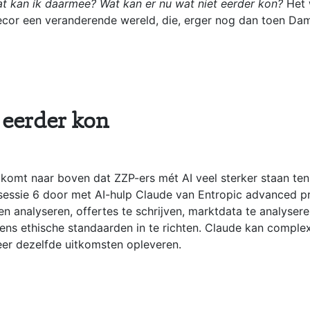
Wat kan ík daarmee?
Wat kan er nu wat niet eerder kon?
Het w
ecor een veranderende wereld, die, erger nog dan toen Dam 
 eerder kon
komt naar boven dat ZZP-ers mét AI veel sterker staan ten 
essie 6 door met AI-hulp Claude van Entropic advanced pro
alyseren, offertes te schrijven, marktdata te analyseren,
s ethische standaarden in te richten. Claude kan complexe
eer dezelfde uitkomsten opleveren.