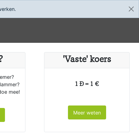
Home
App
werken.
?
'Vaste' koers
nemer?
dammer?
1 Ð = 1 €
doe mee!
Meer weten