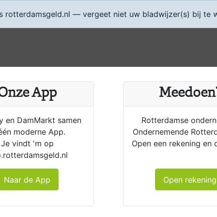
rotterdamsgeld.nl — vergeet niet uw bladwijzer(s) bij te 
Onze App
Meedoen
 en DamMarkt samen
Rotterdamse onder
 één moderne App.
Ondernemende Rotter
Je vindt 'm op
Open een rekening en 
.rotterdamsgeld.nl
Naar de App
Open rekening