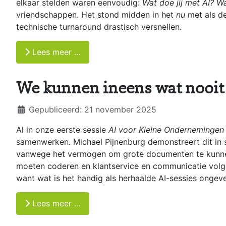
elkaar stelden waren eenvoudig:
Wat doe jij met AI? 
vriendschappen. Het stond midden in het
nu
met als d
technische turnaround drastisch versnellen.
Lees meer …
We kunnen ineens wat nooit
Details
Gepubliceerd: 21 november 2025
Al in onze eerste sessie
AI voor Kleine Ondernemingen
samenwerken. Michael Pijnenburg demonstreert dit in s
vanwege het vermogen om grote documenten te kunnen an
moeten coderen en klantservice en communicatie volgen
want wat is het handig als herhaalde AI-sessies ongev
Lees meer …