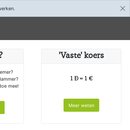
Home
App
werken.
?
'Vaste' koers
nemer?
dammer?
1 Ð = 1 €
doe mee!
Meer weten