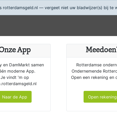
rotterdamsgeld.nl — vergeet niet uw bladwijzer(s) bij te 
Onze App
Meedoen
 en DamMarkt samen
Rotterdamse onder
 één moderne App.
Ondernemende Rotter
Je vindt 'm op
Open een rekening en 
.rotterdamsgeld.nl
Naar de App
Open rekening