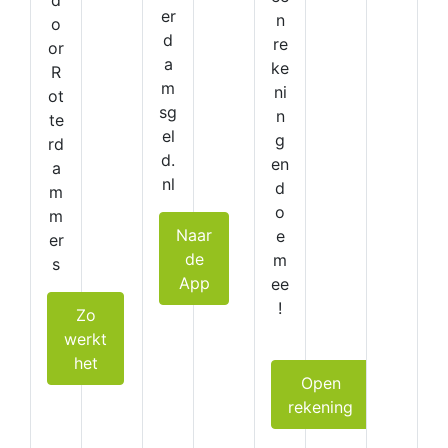
d
er
n
o
d
re
or
a
ke
R
m
ni
ot
sg
n
te
el
g
rd
d.
en
a
nl
d
m
o
m
Naar
e
er
de
m
s
App
ee
!
Zo
werkt
het
Open
rekening