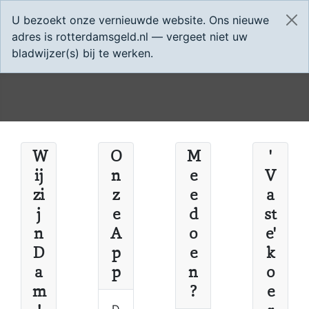
Home
App
U bezoekt onze vernieuwde website. Ons nieuwe
adres is rotterdamsgeld.nl — vergeet niet uw
bladwijzer(s) bij te werken.
W
O
M
'
ij
n
e
V
zi
z
e
a
j
e
d
st
n
A
o
e'
D
p
e
k
a
p
n
o
m
?
e