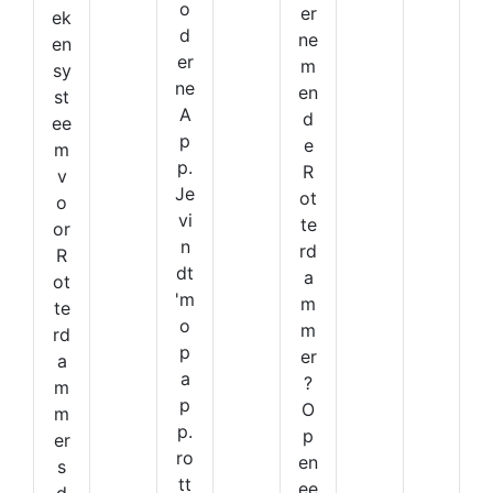
o
er
ek
d
ne
en
er
m
sy
ne
en
st
A
d
ee
p
e
m
p.
R
v
Je
ot
o
vi
te
or
n
rd
R
dt
a
ot
'm
m
te
o
m
rd
p
er
a
a
?
m
p
O
m
p.
p
er
ro
en
s
tt
ee