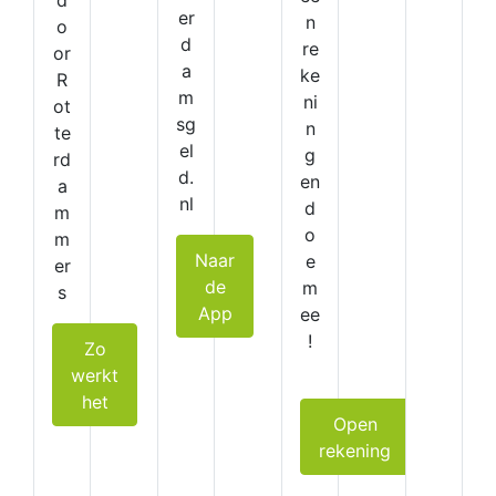
d
er
n
o
d
re
or
a
ke
R
m
ni
ot
sg
n
te
el
g
rd
d.
en
a
nl
d
m
o
m
Naar
e
er
de
m
s
App
ee
!
Zo
werkt
het
Open
rekening