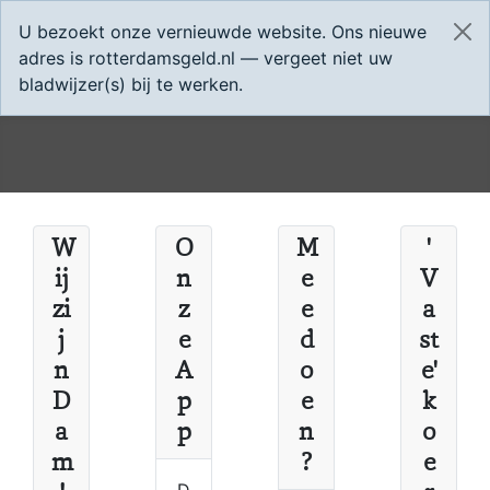
U bezoekt onze vernieuwde website. Ons nieuwe
adres is rotterdamsgeld.nl — vergeet niet uw
bladwijzer(s) bij te werken.
W
O
M
'
ij
n
e
V
zi
z
e
a
j
e
d
st
n
A
o
e'
D
p
e
k
a
p
n
o
m
?
e