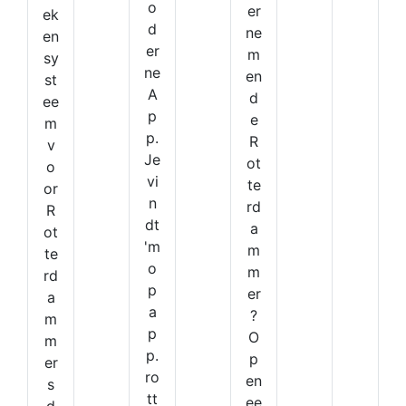
o
er
ek
d
ne
en
er
m
sy
ne
en
st
A
d
ee
p
e
m
p.
R
v
Je
ot
o
vi
te
or
n
rd
R
dt
a
ot
'm
m
te
o
m
rd
p
er
a
a
?
m
p
O
m
p.
p
er
ro
en
s
tt
ee