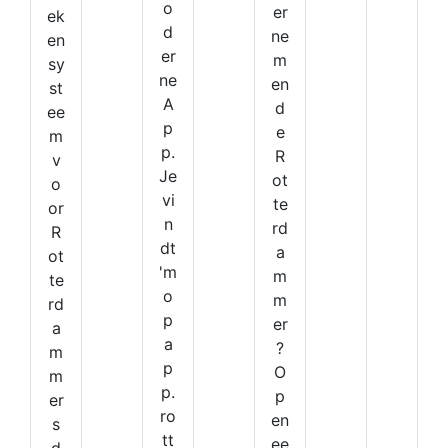
o
er
ek
d
ne
en
er
m
sy
ne
en
st
A
d
ee
p
e
m
p.
R
v
Je
ot
o
vi
te
or
n
rd
R
dt
a
ot
'm
m
te
o
m
rd
p
er
a
a
?
m
p
O
m
p.
p
er
ro
en
s
tt
ee