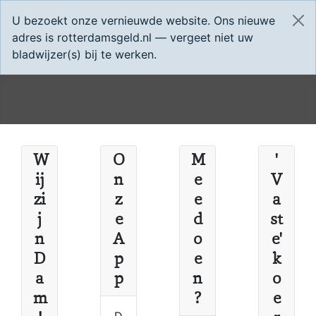
Home
App
U bezoekt onze vernieuwde website. Ons nieuwe
adres is rotterdamsgeld.nl — vergeet niet uw
bladwijzer(s) bij te werken.
W
O
M
'
ij
n
e
V
zi
z
e
a
j
e
d
st
n
A
o
e'
D
p
e
k
a
p
n
o
m
?
e