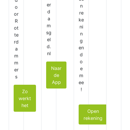
d
er
n
o
d
re
or
a
ke
R
m
ni
ot
sg
n
te
el
g
rd
d.
en
a
nl
d
m
o
m
Naar
e
er
de
m
s
App
ee
!
Zo
werkt
het
Open
rekening